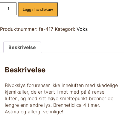
Voks
Legg i handlekurv
bikube/bamse
lys
50g
antall
Produktnummer:
fa-417
Kategori:
Voks
Beskrivelse
Beskrivelse
Bivokslys forurenser ikke inneluften med skadelige
kjemikalier, de er tvert i mot med på å rense
luften, og med sitt høye smeltepunkt brenner de
lengre enn andre lys. Brennetid ca 4 timer.
Astma og allergi vennlige!